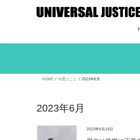
コ
ナ
ン
ビ
テ
ゲ
ン
ー
ツ
シ
へ
ョ
ス
ン
キ
に
ッ
移
プ
動
HOME
今思うこと
2023年6月
2023年6月
2023年6月14日