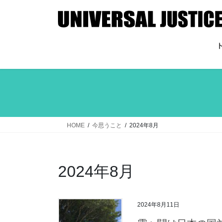
コ
ナ
ン
ビ
テ
ゲ
ン
ー
ツ
シ
へ
ョ
ス
ン
キ
に
ッ
移
プ
動
HOME
今思うこと
2024年8月
2024年8月
2024年8月11日