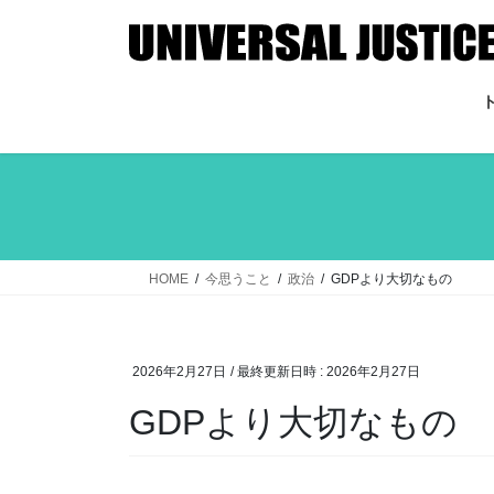
コ
ナ
ン
ビ
テ
ゲ
ン
ー
ツ
シ
へ
ョ
ス
ン
キ
に
ッ
移
プ
動
HOME
今思うこと
政治
GDPより大切なもの
2026年2月27日
/ 最終更新日時 :
2026年2月27日
GDPより大切なもの